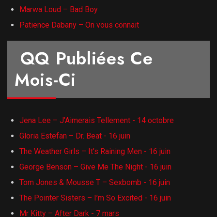
Marwa Loud – Bad Boy
Patience Dabany – On vous connait
QQ Publiées Ce
Mois-Ci
Jena Lee – J’Aimerais Tellement - 14 octobre
Gloria Estefan – Dr. Beat - 16 juin
The Weather Girls – It’s Raining Men - 16 juin
George Benson – Give Me The Night - 16 juin
Tom Jones & Mousse T – Sexbomb - 16 juin
The Pointer Sisters – I’m So Excited - 16 juin
Mr Kitty – After Dark - 7 mars