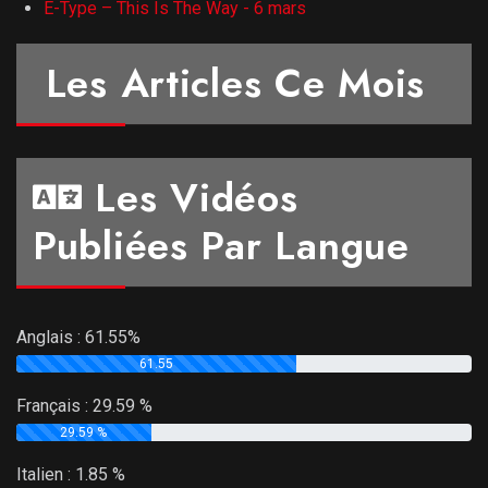
E-Type – This Is The Way - 6 mars
Les Articles Ce Mois
Les Vidéos
Publiées Par Langue
Anglais :
61.55%
61.55
Français :
29.59 %
29.59 %
Italien :
1.85 %