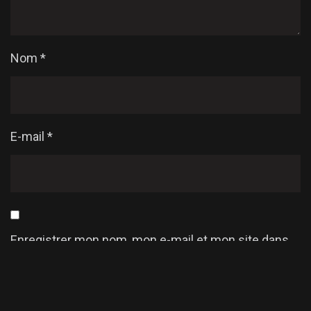
Nom
*
E-mail
*
Enregistrer mon nom, mon e-mail et mon site dans
le navigateur pour mon prochain commentaire.