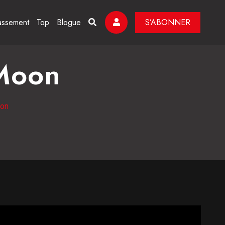
assement
Top
Blogue
S’ABONNER
 Moon
oon