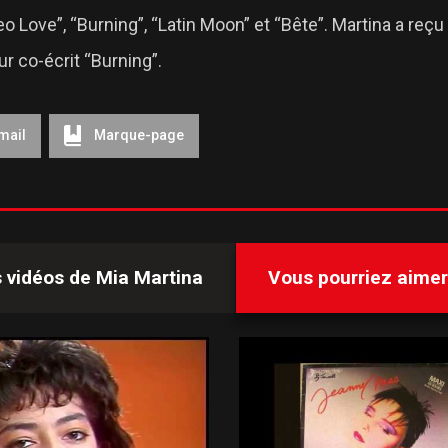
o Love”, “Burning”, “Latin Moon” et “Bête”. Martina a reç
r co-écrit “Burning”.
mail
Marque-page
s vidéos de
Mia Martina
Vous pourriez aimer 