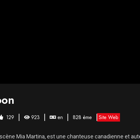
oon
129
923
en
828 ème
Site Web
scène Mia Martina, est une chanteuse canadienne et aut