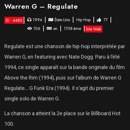
Warren G – Regulate
1994
États-Unis
Hip Hop
77
ID : 4480
106
en
1708 ème
Site Web
Regulate est une chanson de hip-hop interprétée par
Warren G, en featuring avec Nate Dogg. Paru à l’été
1994, ce single apparaît sur la bande originale du film
Above the Rim (1994), puis sur l’album de Warren G
Regulate… G Funk Era (1994). Il s’agit du premier
single solo de Warren G.
La chanson a atteint la 2e place sur le Billboard Hot
100.