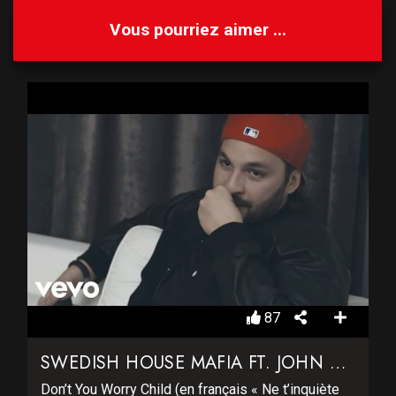
Vous pourriez aimer ...
87
SWEDISH HOUSE MAFIA FT. JOHN MARTIN – DON’T YOU WORRY CHILD
Don’t You Worry Child (en français « Ne t’inquiète