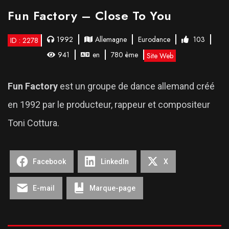
Fun Factory – Close To You
1992
Allemagne
Eurodance
103
ID : 2278
941
en
780 ème
Site Web
Fun Factory
est un groupe de dance allemand créé
en 1992 par le producteur, rappeur et compositeur
Toni Cottura.
Facebook
LinkedIn
X
E-mail
Marque-page