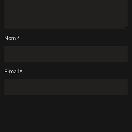
Nom
*
E-mail
*
Enregistrer mon nom, mon e-mail et mon site dans
le navigateur pour mon prochain commentaire.