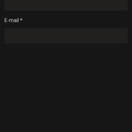
E-mail
*
Enregistrer mon nom, mon e-mail et mon site dans
le navigateur pour mon prochain commentaire.