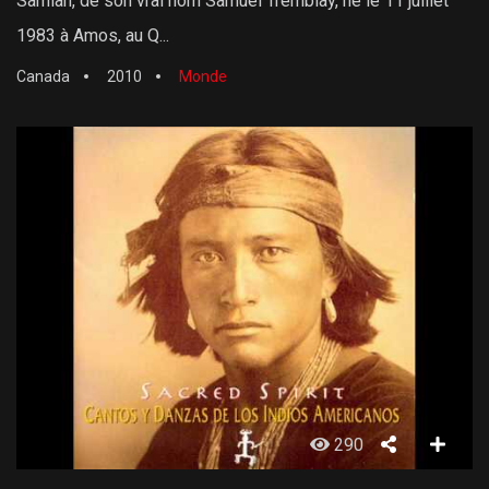
Samian, de son vrai nom Samuel Tremblay, né le 11 juillet
1983 à Amos, au Q...
Canada
2010
Monde
290