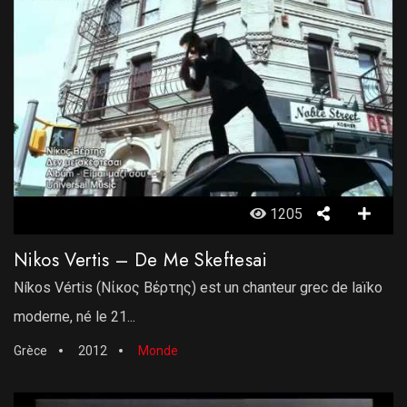
1205
Nikos Vertis – De Me Skeftesai
Níkos Vértis (Νίκος Βέρτης) est un chanteur grec de laïko
moderne, né le 21...
Grèce
2012
Monde