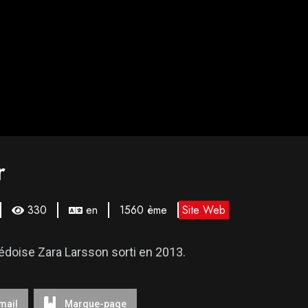
r
330
en
1560 ème
Site Web
édoise Zara Larsson sorti en 2013.
mail
Marque-page