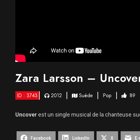
Zara Larsson – Uncove
ID : 3743
2012
Suède
Pop
89
Uncover
est un single musical de la chanteuse su
Facebook
LinkedIn
X
E-