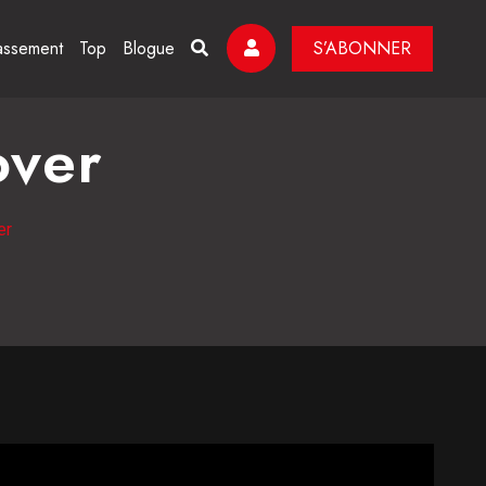
assement
Top
Blogue
S’ABONNER
over
er