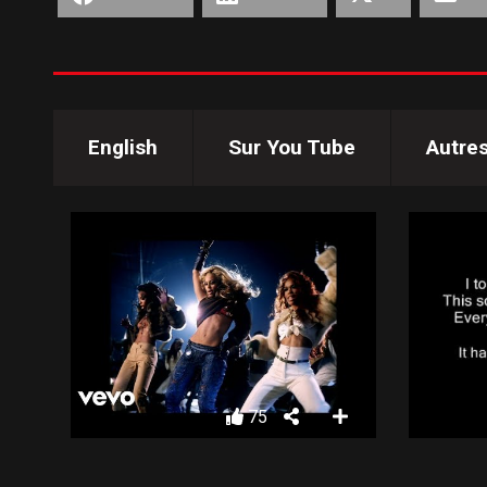
English
Sur You Tube
Autre
75
DESTINY’S CHILD – LOSE MY BREATH
BUSTE