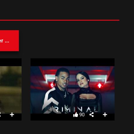
 ...
90
EURYTHMICS – LOVE IS A STRANGER
NATTI NATASHA ❌ OZUNA – CRIMINAL