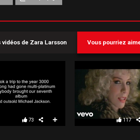
s vidéos de
Zara Larsson
Vous pourriez aimer
73
117
D – YEAR 3000