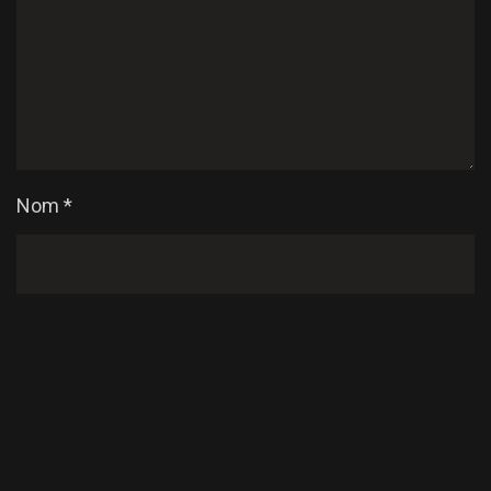
Nom
*
E-mail
*