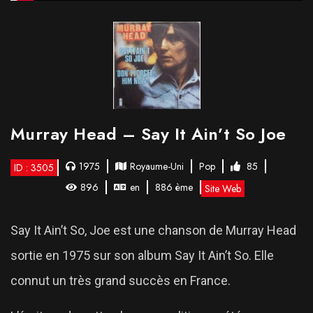
Murray Head – Say It Ain’t So Joe
1975
Royaume-Uni
Pop
85
ID : 3505
896
en
886 ème
Site Web
Say It Ain’t So, Joe est une chanson de Murray Head
sortie en 1975 sur son album Say It Ain’t So. Elle
connut un très grand succès en France.