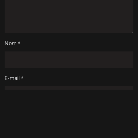
Nom
*
E-mail
*
Enregistrer mon nom, mon e-mail et mon site dans
le navigateur pour mon prochain commentaire.