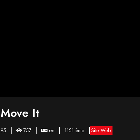
 Move It
95
757
en
1151 ème
Site Web