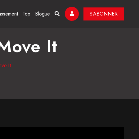
assement
Top
Blogue
S’ABONNER
 Move It
ove It