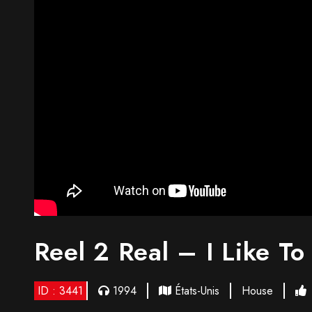
Reel 2 Real – I Like To
ID : 3441
1994
États-Unis
House