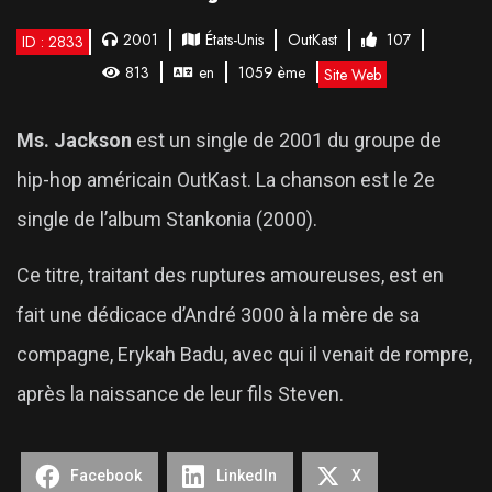
2001
États-Unis
OutKast
107
ID : 2833
813
en
1059 ème
Site Web
Ms. Jackson
est un single de 2001 du groupe de
hip-hop américain OutKast. La chanson est le 2e
single de l’album Stankonia (2000).
Ce titre, traitant des ruptures amoureuses, est en
fait une dédicace d’André 3000 à la mère de sa
compagne, Erykah Badu, avec qui il venait de rompre,
après la naissance de leur fils Steven.
Facebook
LinkedIn
X