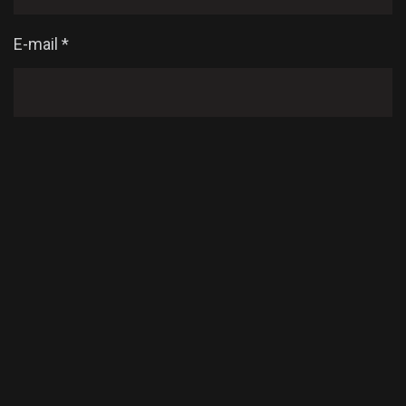
E-mail
*
Enregistrer mon nom, mon e-mail et mon site dans
le navigateur pour mon prochain commentaire.