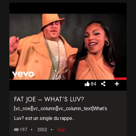
84
FAT JOE – WHAT’S LUV?
[vc_row][vc_column][vc_column_text]What’s
Luv? est un single du rappe...
197
2002
Rap