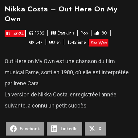
Nikka Costa – Out Here On My
Own
1982
États-Unis
Pop
80
ID : 4024
347
en
1542 ème
Site Web
Out Here on My Own est une chanson du film
musical Fame, sorti en 1980, où elle est interprétée
par Irene Cara.
La version de Nikka Costa, enregistrée l’année
suivante, a connu un petit succès
Facebook
LinkedIn
X