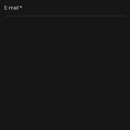
E-mail
*
Enregistrer mon nom, mon e-mail et mon site dans
le navigateur pour mon prochain commentaire.