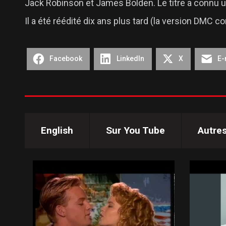
Jack Robinson et James Bolden. Le titre a connu un 
Il a été réédité dix ans plus tard (la version DMC 
Facebook
LinkedIn
X
E-
English
Sur You Tube
Autre