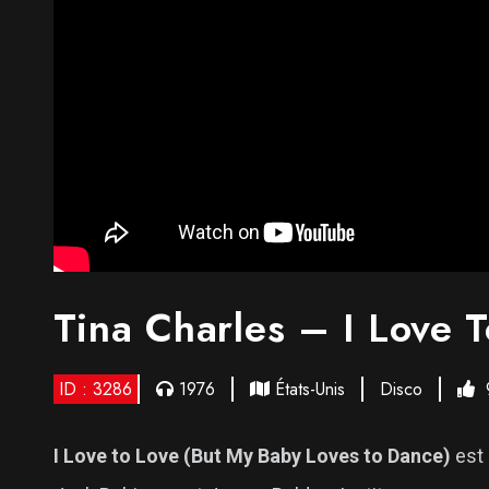
Tina Charles – I Love 
ID : 3286
1976
États-Unis
Disco
I Love to Love (But My Baby Loves to Dance)
est 