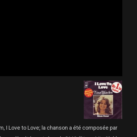
um, I Love to Love; la chanson a été composée par