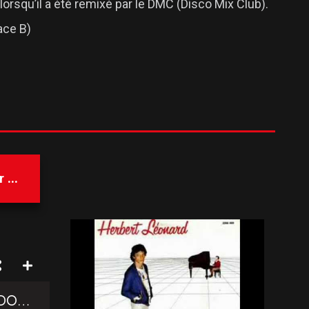
orsqu’il a été remixé par le DMC (Disco Mix Club).
ace B)
...
SHOWTEK – SLOW DOWN