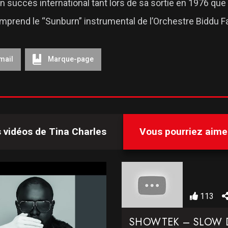
succès international tant lors de sa sortie en 1976 que l
comprend le “Sunburn” instrumental de l’Orchestre Biddu F
mail
Marque-page
s vidéos de
Tina Charles
Vous pourriez aimer 
113