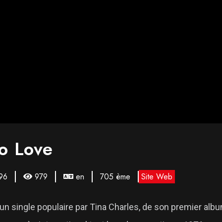
To Love
96
979
en
705 ème
Site Web
un single populaire par Tina Charles, de son premier alb