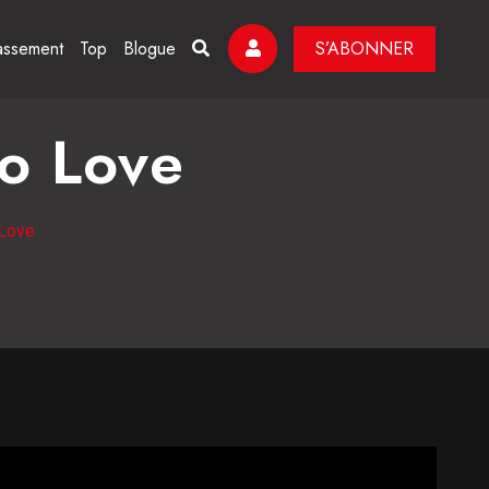
assement
Top
Blogue
S’ABONNER
To Love
 Love