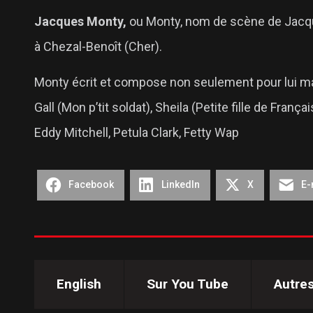
Jacques Monty,
ou Monty, nom de scène de Jacque
à Chezal-Benoît (Cher).
Monty écrit et compose non seulement pour lui mai
Gall (Mon p’tit soldat), Sheila (Petite fille de Fr
Eddy Mitchell, Petula Clark, Fetty Wap
Facebook
LinkedIn
X
E-
English
Sur You Tube
Autre