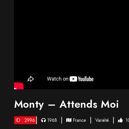
Monty – Attends Moi
ID : 2996
1968
France
Variété
1