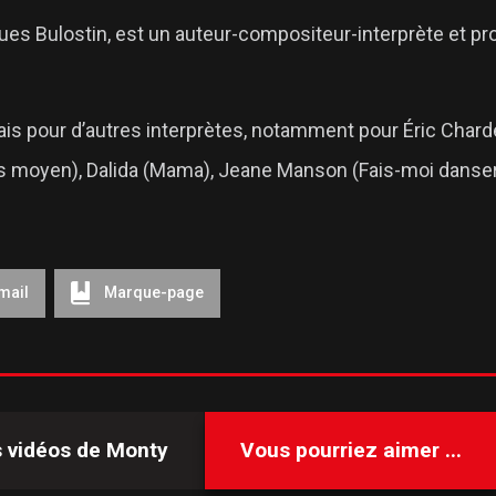
s Bulostin, est un auteur-compositeur-interprète et pro
s pour d’autres interprètes, notamment pour Éric Charde
ançais moyen), Dalida (Mama), Jeane Manson (Fais-moi danse
mail
Marque-page
s vidéos de
Monty
Vous pourriez aimer ...