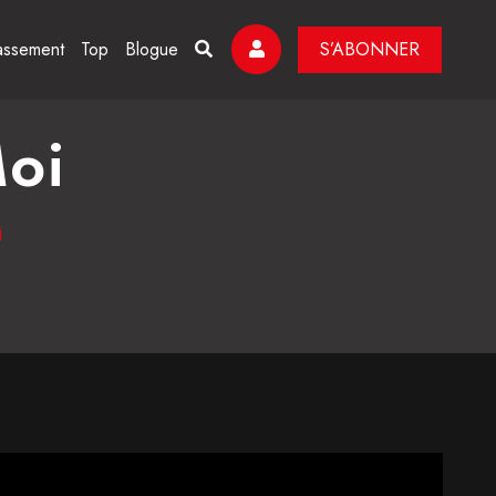
assement
Top
Blogue
S’ABONNER
oi
i