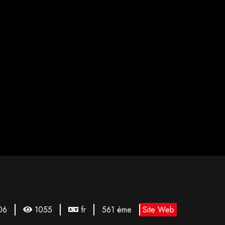
06
1055
fr
561 ème
Site Web