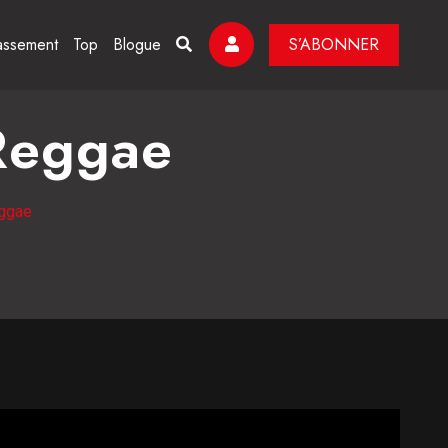
assement
Top
Blogue
S’ABONNER
Reggae
eggae