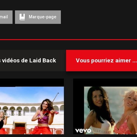
mail
Marque-page
s vidéos de
Laid Back
Vous pourriez aimer ...
82
130