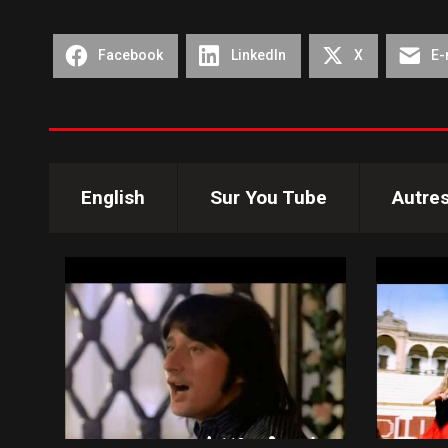
Facebook
LinkedIn
X
E-
English
Sur You Tube
Autre
112