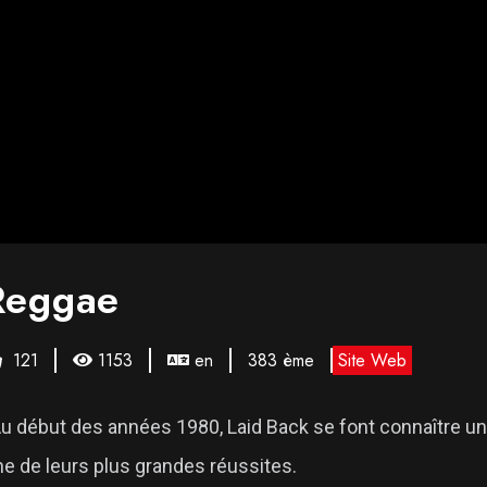
Reggae
121
1153
en
383 ème
Site Web
u début des années 1980, Laid Back se font connaître u
ne de leurs plus grandes réussites.