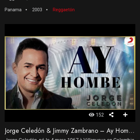
Panama
2003
Reggaetón
152
Jorge Celedón & Jimmy Zambrano – Ay Hombe