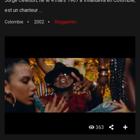
Jorge Celedón, né le 4 mars 1967 à Villanueva en Colombie,
est un chanteur ...
Colombie
2002
Reggaetón
363