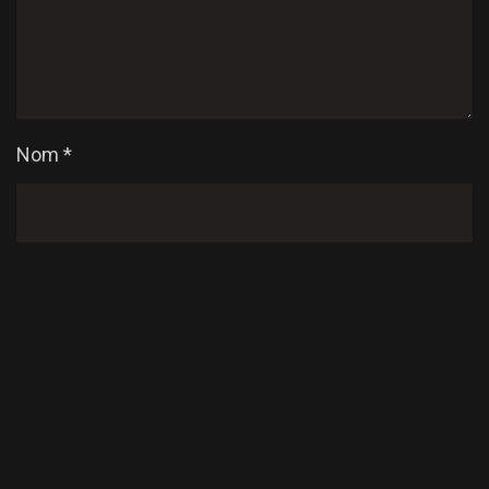
Nom
*
E-mail
*
Enregistrer mon nom, mon e-mail et mon site dans
le navigateur pour mon prochain commentaire.