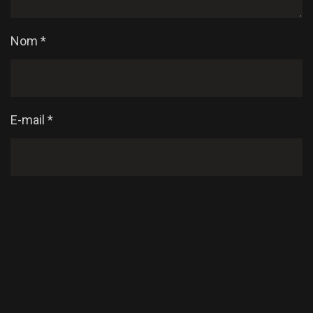
Nom
*
E-mail
*
Enregistrer mon nom, mon e-mail et mon site dans
le navigateur pour mon prochain commentaire.