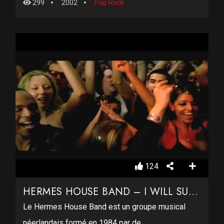
299
2002
Pop Rock
124
HERMES HOUSE BAND – I WILL SURVIVE
Le Hermes House Band est un groupe musical
néerlandais formé en 1984 par de...