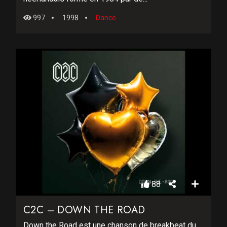
997
1998
Dance
88
C2C – DOWN THE ROAD
Down the Road est une chanson de breakbeat du