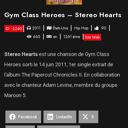
Gym Class Heroes – Stereo Hearts
2011
États-Unis
Hip Hop
90
ID : 3240
665
en
1261 ème
Site Web
Stereo Hearts
est une chanson de Gym Class
Heroes sorti le 14 juin 2011, 1er single extrait de
l’album The Papercut Chronicles II. En collaboration
avec le chanteur Adam Levine, membre du groupe
Maroon 5.
Facebook
LinkedIn
X