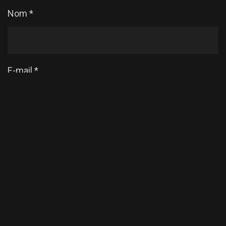
Nom
*
E-mail
*
Enregistrer mon nom, mon e-mail et mon site dans
le navigateur pour mon prochain commentaire.