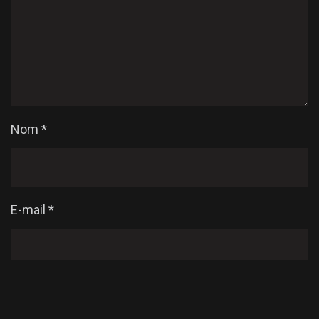
Nom
*
E-mail
*
Enregistrer mon nom, mon e-mail et mon site dans