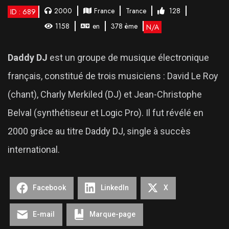
2000
France
Trance
128
ID : 689
1158
en
378 ème
N/A
Daddy DJ
est un groupe de musique électronique
français, constitué de trois musiciens : David Le Roy
(chant), Charly Merkiled (DJ) et Jean-Christophe
Belval (synthétiseur et Logic Pro). Il fut révélé en
2000 grâce au titre Daddy DJ, single à succès
international.
Facebook
LinkedIn
X
E-mail
Marque-page