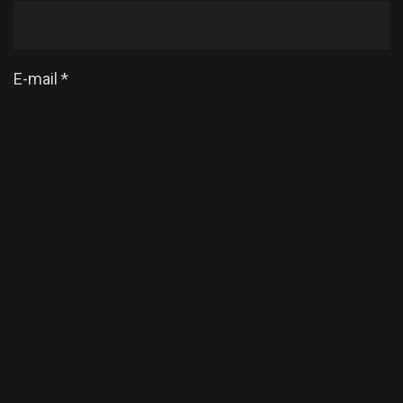
E-mail
*
Enregistrer mon nom, mon e-mail et mon site dans
le navigateur pour mon prochain commentaire.