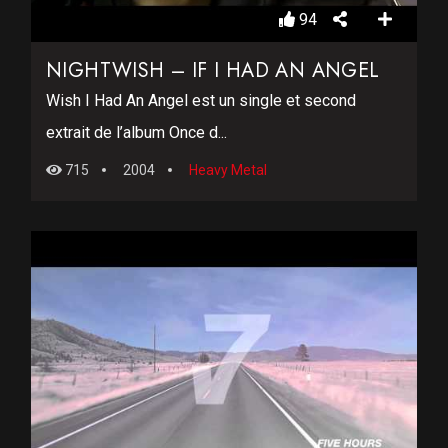
94
NIGHTWISH – IF I HAD AN ANGEL
Wish I Had An Angel est un single et second
extrait de l’album Once d...
715
2004
Heavy Metal