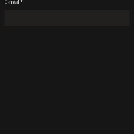
E-mail
*
Enregistrer mon nom, mon e-mail et mon site dans
le navigateur pour mon prochain commentaire.