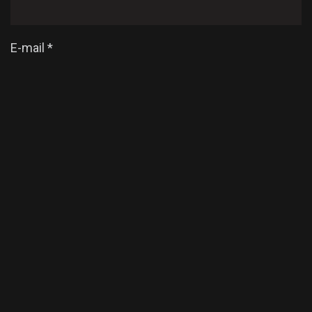
E-mail
*
Enregistrer mon nom, mon e-mail et mon site dans
le navigateur pour mon prochain commentaire.