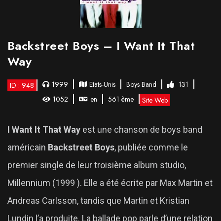
Backstreet Boys – I Want It That
Way
1999
Etats-Unis
Boys Band
131
ID : 948
1052
en
561 ème
Site Web
I Want It That Way
est une chanson de boys band
américain
Backstreet Boys
, publiée comme le
premier single de leur troisième album studio,
Millennium (1999 ). Elle a été écrite par Max Martin et
Andreas Carlsson, tandis que Martin et Kristian
Lundin l’a produite. La ballade pop parle d’une relation