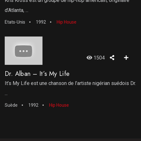
Kris Kross est un groupe de hip-hop américain, originaire
d’Atlanta, ...
Etats-Unis
1992
Hip House
1504
Dr. Alban – It’s My Life
It’s My Life est une chanson de l’artiste nigérian suédois Dr.
...
Suède
1992
Hip House