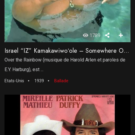
1789
Israel “IZ” Kamakawiwoʻole – Somewhere Over The Rainbow
Over the Rainbow (musique de Harold Arlen et paroles de
E.Y. Harburg), est ...
Etats-Unis
1939
Ballade