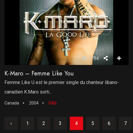
1784
K-Maro – Femme Like You
Femme Like U est le premier single du chanteur libano-
canadien K.Maro sorti...
Canada
2004
R&B
‹
1
2
3
4
5
6
7