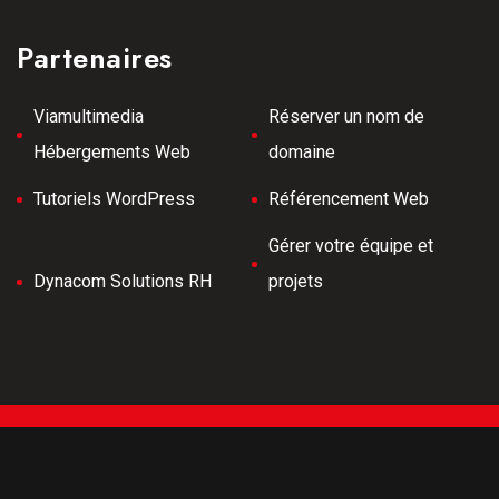
Partenaires
Viamultimedia
Réserver un nom de
Hébergements Web
domaine
Tutoriels WordPress
Référencement Web
Gérer votre équipe et
Dynacom Solutions RH
projets
Tous droits réservés © 2026 Meilleurs Tubes -
Développement Web -
Hébergé par Viamultimeda