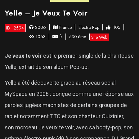
Yelle – Je Veux Te Voir
2006
France
Electro Pop
105
ID : 2594
1068
fr
530 ème
Site Web
Je veux te voir
est le premier single de la chanteuse
Yelle, extrait de son album Pop-up.
Yelle a été découverte grâce au réseau social
MySpace en 2006 : conçue comme une réponse aux
paroles jugées machistes de certains groupes de
rap et notamment TTC et son chanteur Cuizinier,
son morceau Je veux te voir, avec sa booty-pop, son
rythme électro-punk (dû à son compagnon, DJ Grand