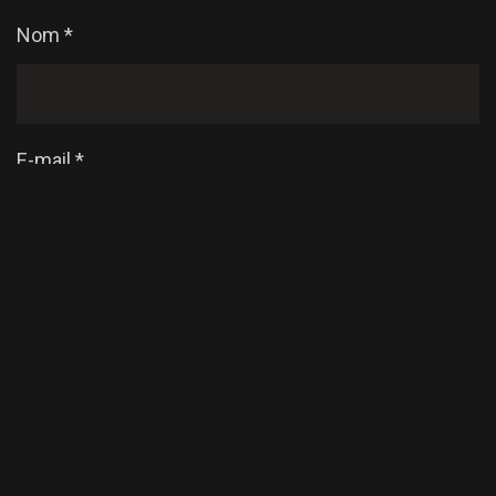
Nom
*
E-mail
*
Enregistrer mon nom, mon e-mail et mon site dans
le navigateur pour mon prochain commentaire.