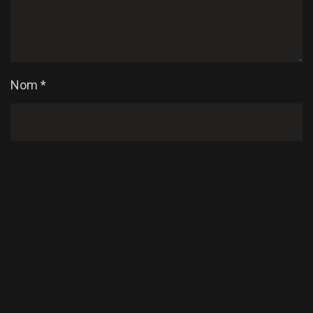
Nom
*
E-mail
*
Enregistrer mon nom, mon e-mail et mon site dans
le navigateur pour mon prochain commentaire.