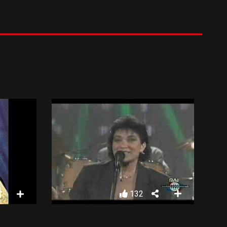
132
RICHI E POVERI – SARÀ PERCHÉ TI AMO
DEMIS ROUSSOS – GOODBYE MY LOVE GOODBYE