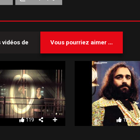
s vidéos de
Vous pourriez aimer ...
119
129
EMMANUEL MOIRE – SANS DIRE UN MOT