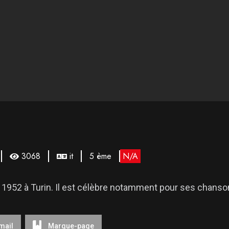
3068
it
5 ème
N/A
 1952 à Turin. Il est célèbre notamment pour ses chanson
mail
Marque-page