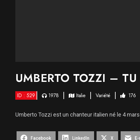
UMBERTO TOZZI – TU
ID : 529
1978
Italie
Variété
176
Umberto Tozzi est un chanteur italien né le 4 mars
Facebook
LinkedIn
X
E-