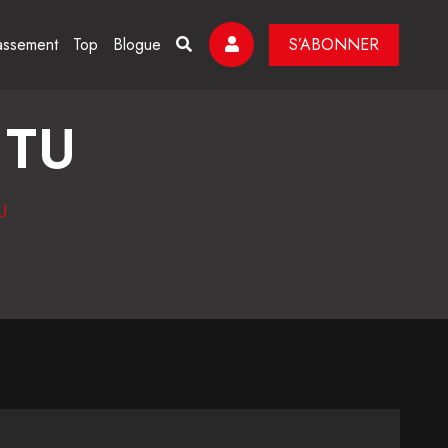
assement
Top
Blogue
S’ABONNER
 TU
U