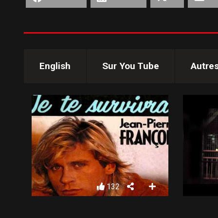
English
Sur You Tube
Autre
132
JEAN-PIERRE FRANCOIS – JE TE SURVIVRAI