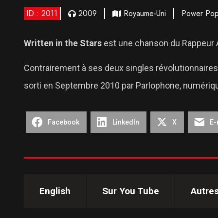
ID : 2011
2009
Royaume-Uni
Power Po
Written in the Stars
est une chanson du Rappeur An
Contrairement à ses deux singles révolutionnaires an
sorti en Septembre 2010 par Parlophone, numériqu
Facebook
LinkedIn
X
E-
English
Sur You Tube
Autre