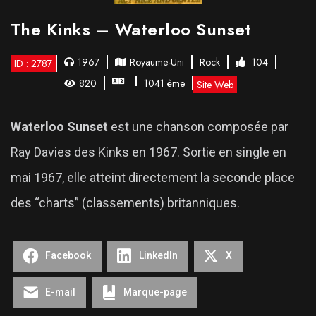
The Kinks – Waterloo Sunset
1967
Royaume-Uni
Rock
104
ID : 2787
820
1041 ème
Site Web
Waterloo Sunset
est une chanson composée par
Ray Davies des Kinks en 1967. Sortie en single en
mai 1967, elle atteint directement la seconde place
des “charts” (classements) britanniques.
Facebook
LinkedIn
X
E-mail
Marque-page