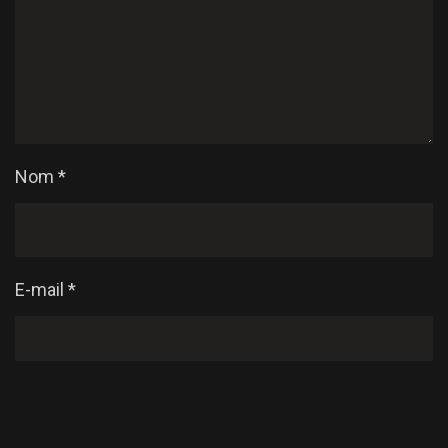
Nom
*
E-mail
*
Enregistrer mon nom, mon e-mail et mon site dans