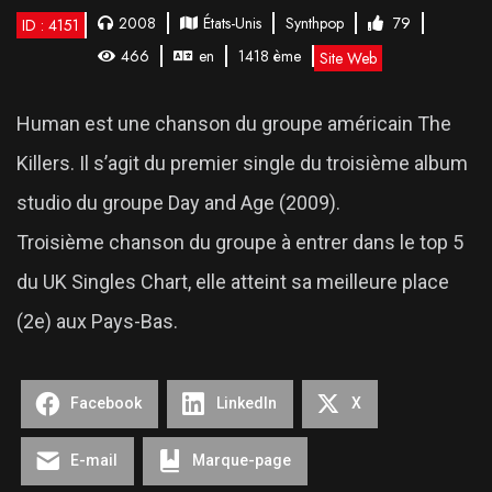
2008
États-Unis
Synthpop
79
ID : 4151
466
en
1418 ème
Site Web
Human est une chanson du groupe américain The
Killers. Il s’agit du premier single du troisième album
studio du groupe Day and Age (2009).
Troisième chanson du groupe à entrer dans le top 5
du UK Singles Chart, elle atteint sa meilleure place
(2e) aux Pays-Bas.
Facebook
LinkedIn
X
E-mail
Marque-page