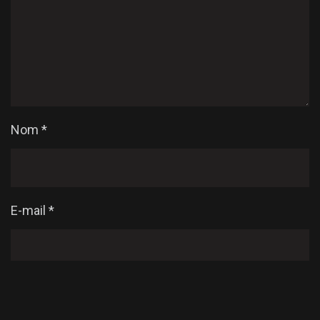
Nom
*
E-mail
*
Enregistrer mon nom, mon e-mail et mon site dans