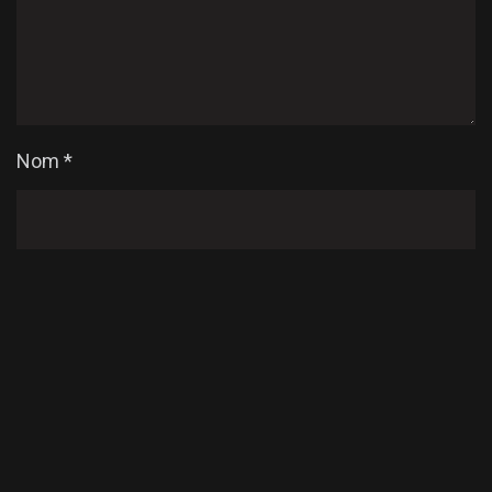
Nom
*
E-mail
*
Enregistrer mon nom, mon e-mail et mon site dans
le navigateur pour mon prochain commentaire.