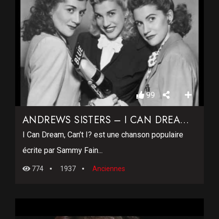
99
ANDREWS SISTERS – I CAN DREAM CAN’T I
I Can Dream, Can’t I? est une chanson populaire
écrite par Sammy Fain...
774
1937
Anciennes