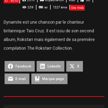
2010
Royaume-Uni
R&B
86
ID : 4010
359
en
1527 ème
Site Web
Dynamite est une chanson par le chanteur
britannique Taio Cruz. Il est issu de son second
album, Rokstarr mais également de sa première
compilation The Rokstarr Collection.
Facebook
LinkedIn
X
E-mail
Marque-page