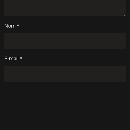
Nom
*
E-mail
*
Enregistrer mon nom, mon e-mail et mon site dans
le navigateur pour mon prochain commentaire.