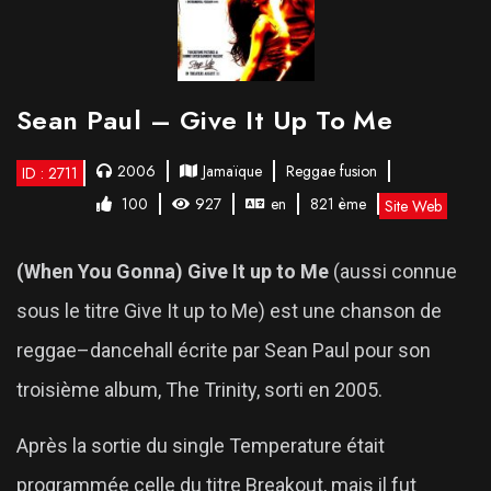
Sean Paul – Give It Up To Me
2006
Jamaïque
Reggae fusion
ID : 2711
100
927
en
821 ème
Site Web
(When You Gonna) Give It up to Me
(aussi connue
sous le titre Give It up to Me) est une chanson de
reggae–dancehall écrite par Sean Paul pour son
troisième album, The Trinity, sorti en 2005.
Après la sortie du single Temperature était
programmée celle du titre Breakout, mais il fut