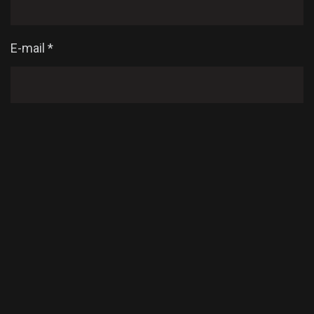
E-mail
*
Enregistrer mon nom, mon e-mail et mon site dans
le navigateur pour mon prochain commentaire.