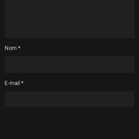
Nom
*
E-mail
*
Enregistrer mon nom, mon e-mail et mon site dans