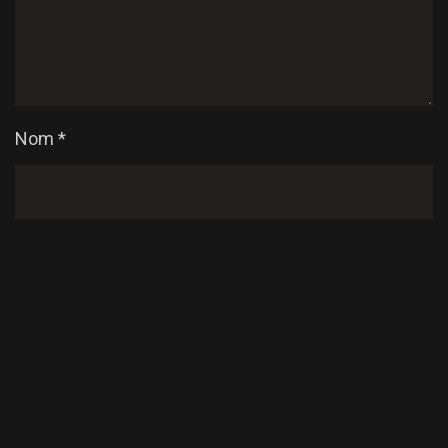
Nom
*
E-mail
*
Enregistrer mon nom, mon e-mail et mon site dans
le navigateur pour mon prochain commentaire.