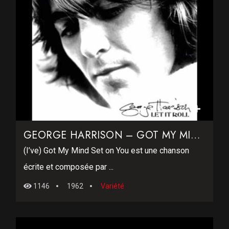
122
GEORGE HARRISON – GOT MY MIND SET ON YOU
(I’ve) Got My Mind Set on You est une chanson
écrite et composée par ...
1146
1962
Variété