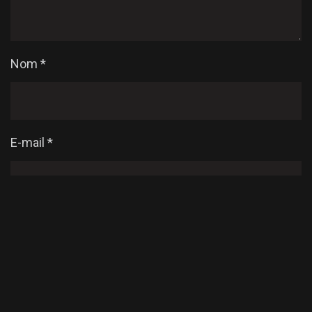
Nom
*
E-mail
*
Enregistrer mon nom, mon e-mail et mon site dans
le navigateur pour mon prochain commentaire.