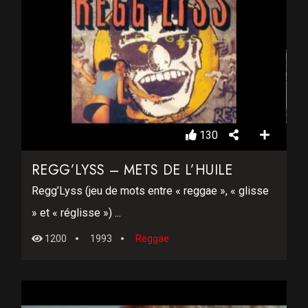
130
REGG’LYSS – METS DE L’HUILE
Regg’Lyss (jeu de mots entre « reggae », « glisse
» et « réglisse ») ...
1200
1993
Reggae