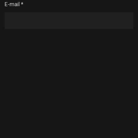
E-mail
*
Enregistrer mon nom, mon e-mail et mon site dans
le navigateur pour mon prochain commentaire.