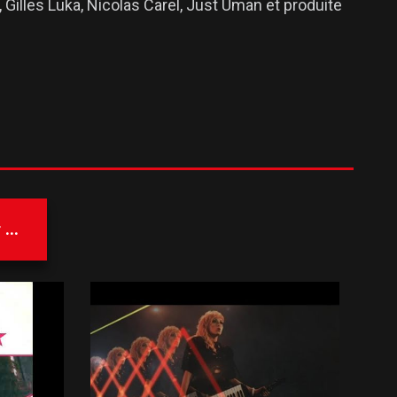
, Gilles Luka, Nicolas Carel, Just Uman et produite
...