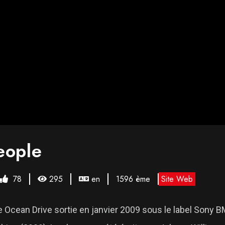
eople
78
295
en
1596 ème
Site Web
ean Drive sortie en janvier 2009 sous le label Sony BMG