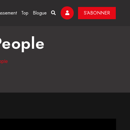
assement
Top
Blogue
S’ABONNER
People
ople