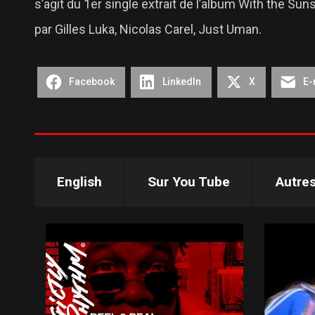
s’agit du 1er single extrait de l’album With the Su
par Gilles Luka, Nicolas Carel, Just Uman.
Facebook
LinkedIn
X
E-
English
Sur You Tube
Autre