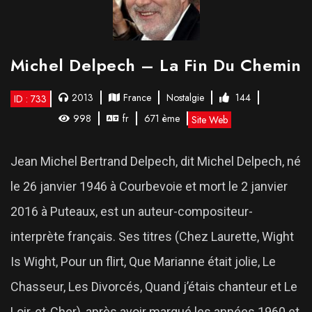
Michel Delpech – La Fin Du Chemin
2013
France
Nostalgie
144
ID : 733
998
fr
671 ème
Site Web
Jean Michel Bertrand Delpech, dit Michel Delpech, né
le 26 janvier 1946 à Courbevoie et mort le 2 janvier
2016 à Puteaux, est un auteur-compositeur-
interprète français. Ses titres (Chez Laurette, Wight
Is Wight, Pour un flirt, Que Marianne était jolie, Le
Chasseur, Les Divorcés, Quand j’étais chanteur et Le
Loir-et-Cher), après avoir marqué les années 1960 et