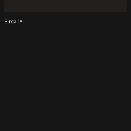
E-mail
*
Enregistrer mon nom, mon e-mail et mon site dans
le navigateur pour mon prochain commentaire.