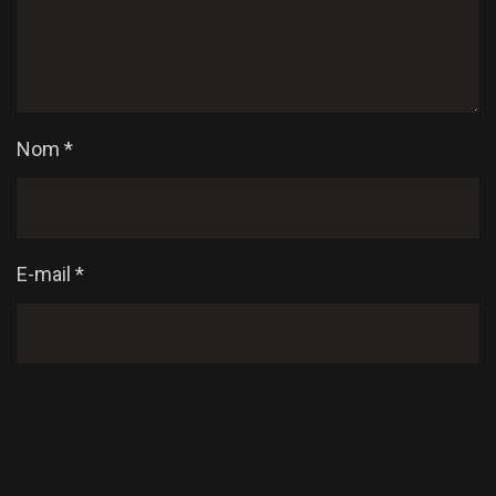
Nom
*
E-mail
*
Enregistrer mon nom, mon e-mail et mon site dans
le navigateur pour mon prochain commentaire.