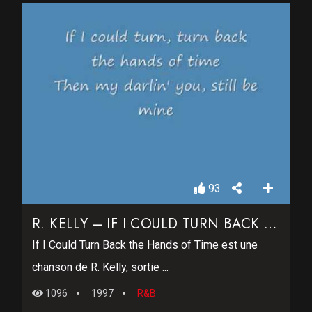
93
R. KELLY – IF I COULD TURN BACK THE HANDS OF TIME
If I Could Turn Back the Hands of Time est une
chanson de R. Kelly, sortie ...
1096
1997
R&B