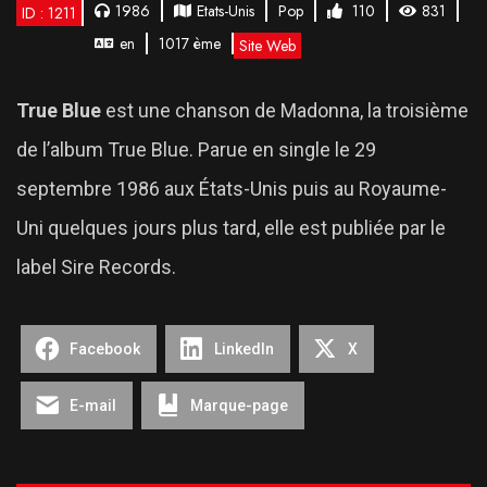
1986
Etats-Unis
Pop
110
831
ID : 1211
en
1017 ème
Site Web
True Blue
est une chanson de Madonna, la troisième
de l’album True Blue. Parue en single le 29
septembre 1986 aux États-Unis puis au Royaume-
Uni quelques jours plus tard, elle est publiée par le
label Sire Records.
Facebook
LinkedIn
X
E-mail
Marque-page