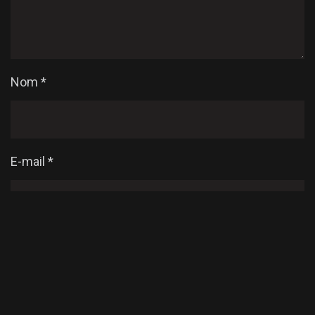
Nom
*
E-mail
*
Enregistrer mon nom, mon e-mail et mon site dans
le navigateur pour mon prochain commentaire.