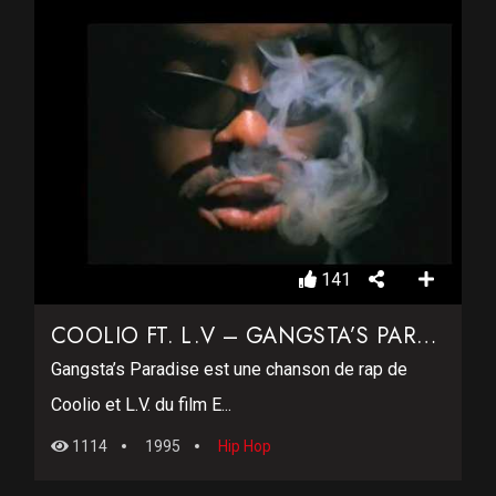
141
COOLIO FT. L.V – GANGSTA’S PARADISE
Gangsta’s Paradise est une chanson de rap de
Coolio et L.V. du film E...
1114
1995
Hip Hop