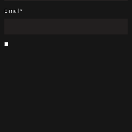
E-mail
*
Enregistrer mon nom, mon e-mail et mon site dans
le navigateur pour mon prochain commentaire.