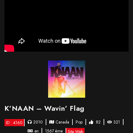
K’NAAN – Wavin’ Flag
2010
Canada
Pop
82
321
ID : 4160
en
1567 ème
Site Web