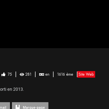
75
281
en
1616 ème
Site Web
orti en 2013.
mail
Marque-page