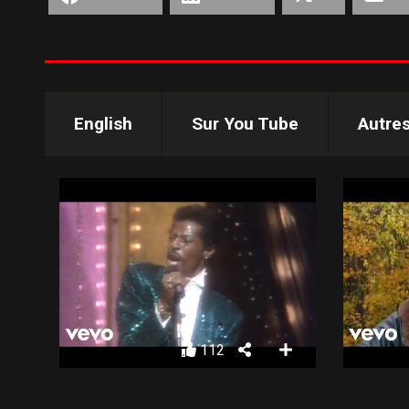
English
Sur You Tube
Autre
112
THE TEMPTATIONS – TREAT HER LIKE A LADY