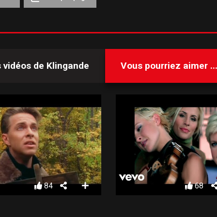
s vidéos de
Klingande
Vous pourriez aimer ..
84
68
JOHNNY HATES JAZZ – TURN BACK THE CLOCK