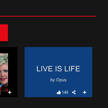
.
145
THE CHICKS – COWBOY TAKE ME AWAY
OPUS – LIVE IS LIFE