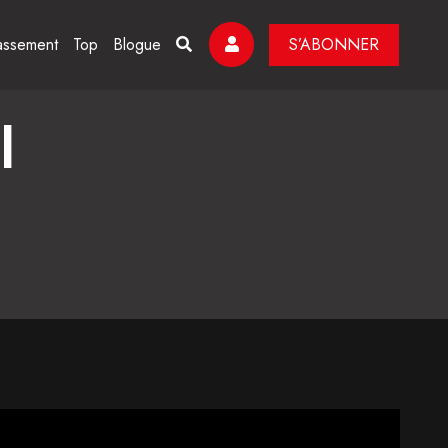
assement
Top
Blogue
S’ABONNER
l