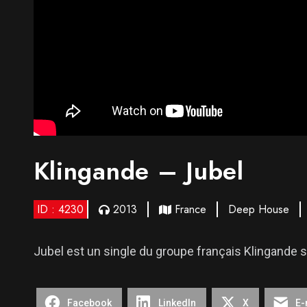
Klingande – Jubel
ID : 4230
2013
France
Deep House
Jubel est un single du groupe français Klingande s
Facebook
LinkedIn
X
E-